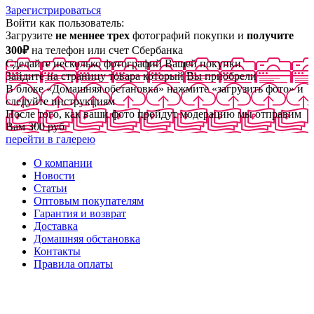
Зарегистрироваться
Войти как пользователь:
Загрузите
не меннее трех
фотографий покупки и
получите
300₽
на телефон или счет Сбербанка
Сделайте несколько фотографий Вашей покупки
Зайдите на страницу товара который Вы приобрели
В блоке «Домашняя обстановка» нажмите «загрузить фото» и
следуйте инструкциям
После того, как ваши фото пройдут модерацию мы отправим
Вам 300 руб
перейти в галерею
О компании
Новости
Статьи
Оптовым покупателям
Гарантия и возврат
Доставка
Домашняя обстановка
Контакты
Правила оплаты