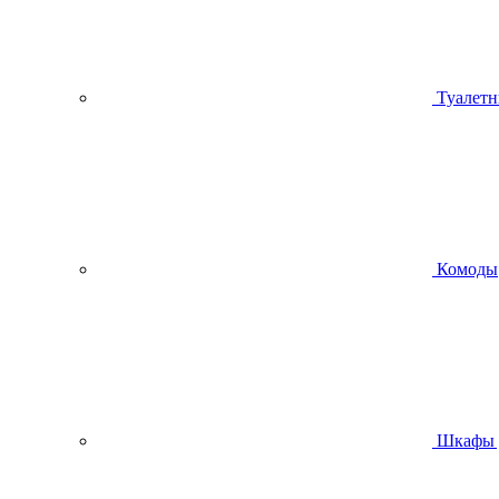
Туалетн
Комоды
Шкафы 