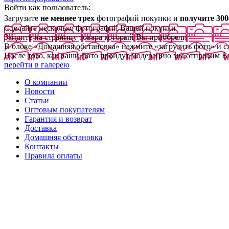
Войти как пользователь:
Загрузите
не меннее трех
фотографий покупки и
получите 300
Сделайте несколько фотографий Вашей покупки
Зайдите на страницу товара который Вы приобрели
В блоке «Домашняя обстановка» нажмите «загрузить фото» и 
После того, как ваши фото пройдут модерацию мы отправим В
перейти в галерею
О компании
Новости
Статьи
Оптовым покупателям
Гарантия и возврат
Доставка
Домашняя обстановка
Контакты
Правила оплаты