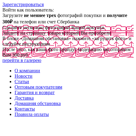
Зарегистрироваться
Войти как пользователь:
Загрузите
не меннее трех
фотографий покупки и
получите
300₽
на телефон или счет Сбербанка
Сделайте несколько фотографий Вашей покупки
Зайдите на страницу товара который Вы приобрели
В блоке «Домашняя обстановка» нажмите «загрузить фото» и
следуйте инструкциям
После того, как ваши фото пройдут модерацию мы отправим
Вам 300 руб
перейти в галерею
О компании
Новости
Статьи
Оптовым покупателям
Гарантия и возврат
Доставка
Домашняя обстановка
Контакты
Правила оплаты